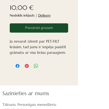
Cena
10,00 €
Nodoklis iekļauts
|
Delivery
Pievienot grozam
Ja nevarat izlemt par PET-FILT
krāsām, tad jums ir iespēja pasūtīt
grāmatu ar visu krāsu paraugiem.
Sazinieties ar mums
Tālrunis. Personīgais menedžeris: