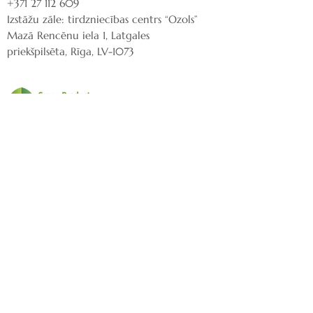
+371 27 112 609
Izstāžu zāle: tirdzniecības centrs “Ozols”
Mazā Rencēnu iela 1, Latgales
priekšpilsēta, Rīga, LV-1073
Rakstiet mums:
nordeca@inbox.lv
Piegāde
Klientu apkalpošana
Privātuma politika
Noteikumi un nosacījumi
Atmaksas politika