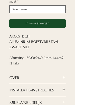
maat
*
In winkelwagen
AKOESTISCH
ALUMINIUM ROESTVRIJ STAAL
ZWART VILT
Afmeting: 600x2400mm 1.44m2
12 kilo
OVER
Nordeca akoestische panelen
INSTALLATIE-INSTRUCTIES
zijn een moderne en verfijnde
oplossing als het gaat om het
DOWNLOAD INSTRUCTIES
MILIEUVRIENDELIJK
creëren van een ontwerp dat
HIER