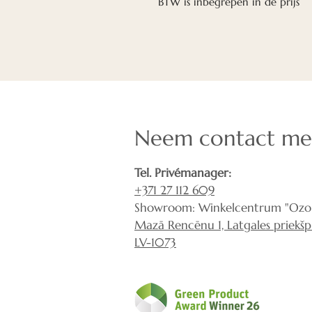
BTW is inbegrepen in de prijs
Neem contact me
Tel. Privémanager:
+371 27 112 609
Showroom: Winkelcentrum "Ozol
Mazā Rencēnu 1, Latgales priekšpil
LV-1073