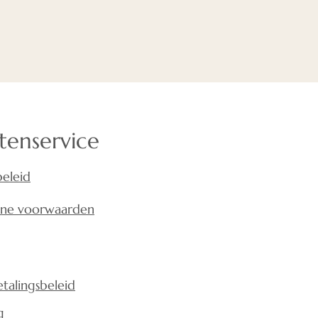
t ook erg nuttig zijn,
de geluidsomgeving
kiger en effectiever maakt.
ben ook aangetoond dat
een goede akoestiek meer
st genereren dan
en slechte akoestiek. Met
tenservice
 het creëren van een goede
is belangrijk voor uw
beleid
am
ne voorwaarden
talingsbeleid
g