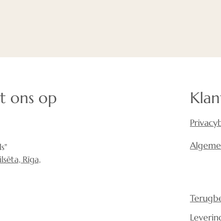
Op kantoor kan he
omdat een gezon
werknemers geluk
Onderzoeken heb
restaurants met 
inkomsten per ga
restaurants met e
t ons op
Klan
andere woorden:
geluidsomgeving 
gezondheid.
Privacy
Bekijk het diagr
Algeme
s"
sēta, Rīga,
Terugbe
Leverin