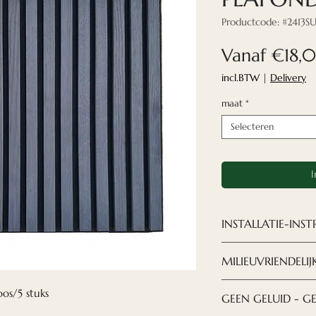
Productcode: #2413S
Vanaf
€18,
incl.BTW
|
Delivery
maat
*
Selecteren
I
INSTALLATIE-INST
Installatie van 
MILIEUVRIENDELIJ
met een armstron
elke instructie o
MILIEUVRIENDELI
os/5 stuks
GEEN GELUID - GE
systeemplafonds i
dragen voor ons 