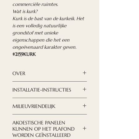
commerciële ruimtes.
Wat is kurk?
Kurk is de bast van de kurkeik. Het
is een volledig natuurlijke
grondstof met unieke
eigenschappen die het een
ongeëvenaard karakter geven.
#2159KURK
OVER
Kurk akoestische panelen zijn
INSTALLATIE-INSTRUCTIES
een dubbel effectieve
akoestische oplossing, en ook
DOWNLOAD INSTRUCTIES
MILIEUVRIENDELIJK
nog eens een ongewoon
HIER
stijlvolle. Ze zijn perfect voor
We proberen zorg te dragen
AKOESTISCHE PANELEN
elk kantoor, elke studeerkamer
voor ons milieu, zowel de
KUNNEN OP HET PLAFOND
en andere commerciële
samenstelling van de panelen
WORDEN GEÏNSTALLEERD