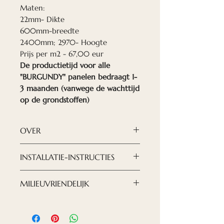
Maten:
22mm- Dikte
600mm-breedte
2400mm; 2970- Hoogte
Prijs per m2 - 67,00 eur
De productietijd voor alle
"BURGUNDY" panelen bedraagt 1-
3 maanden (vanwege de wachttijd
op de grondstoffen)
OVER
Nordeca akoestische panelen
INSTALLATIE-INSTRUCTIES
zijn een moderne en verfijnde
oplossing als het gaat om het
De montage van de panelen is
MILIEUVRIENDELIJK
creëren van een ontwerp dat
zo eenvoudig mogelijk: u kunt
u wilt zien.
de panelen met montagelijm
We proberen zorg te dragen
Met onze nieuwe akoestische
aan de muur bevestigen.
voor ons milieu, zowel de