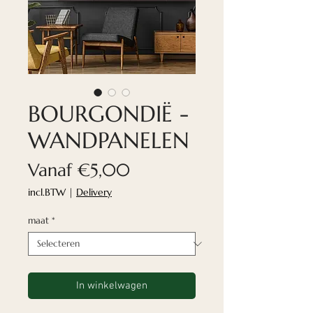
BOURGONDIË -
WANDPANELEN
Verkoopprijs
Vanaf
€5,00
incl.BTW
|
Delivery
maat
*
In winkelwagen