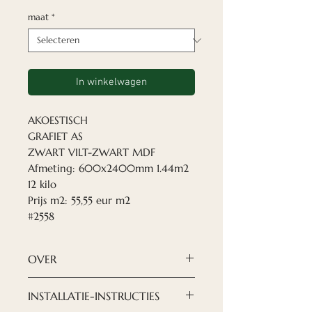
maat
*
In winkelwagen
AKOESTISCH
GRAFIET AS
ZWART VILT-ZWART MDF
Afmeting: 600x2400mm 1.44m2
12 kilo
Prijs m2: 55,55 eur m2
#2558
OVER
Nordeca akoestische panelen
INSTALLATIE-INSTRUCTIES
zijn een moderne en verfijnde