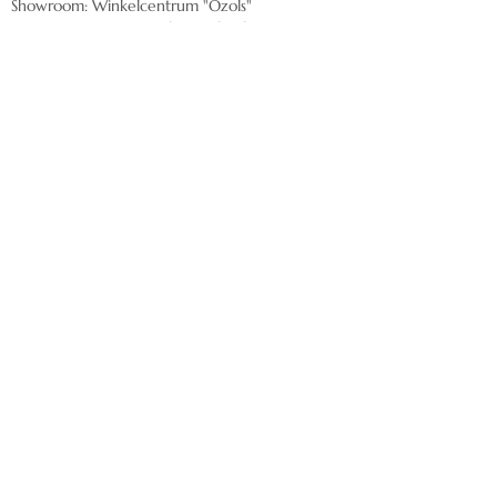
Showroom: Winkelcentrum "Ozols"
Mazā Rencēnu 1, Latgales priekšpilsēta, Rīga,
LV-1073
Stuur ons een e-mail:
nordeca@inbox.lv
Levering
Klantenservice
Privacybeleid
Algemene voorwaarden
Terugbetalingsbeleid
Verzendbeleid