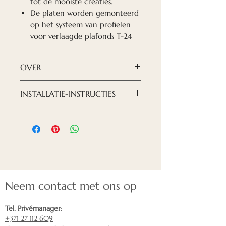
tot de mooiste creaties.
De platen worden gemonteerd
op het systeem van profielen
voor verlaagde plafonds T-24
OVER
Gewicht (per stuk)
INSTALLATIE-INSTRUCTIES
0,3kg
Materiaal
De platen worden gemonteerd
PET-vilt
op het systeem van profielen
Maten
voor verlaagde plafonds T-24
600x600x9mm
Brandbaarheidsklasse
B1
Neem contact met ons op
Tel. Privémanager:
+371 27 112 609