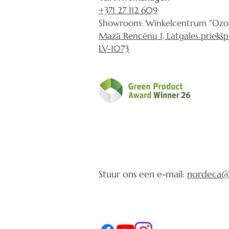
+371 27 112 609
Showroom: Winkelcentrum "Ozol
Mazā Rencēnu 1, Latgales priekšpil
LV-1073
Stuur ons een e-mail:
nordeca@