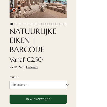
NATUURLIJKE
EIKEN |
BARCODE
Verkoopprijs
Vanaf
€2,50
incl.BTW
|
Delivery
maat
*
In winkelwagen