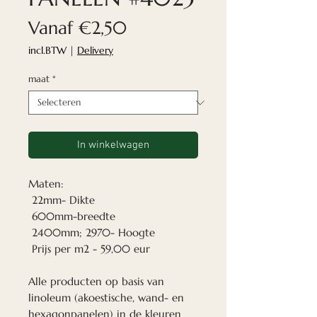
Verkoopprijs
Vanaf
€2,50
incl.BTW
|
Delivery
maat
*
In winkelwagen
Maten:
22mm- Dikte
600mm-breedte
2400mm; 2970- Hoogte
Prijs per m2 - 59,00 eur
Alle producten op basis van
linoleum (akoestische, wand- en
hexagonpanelen) in de kleuren