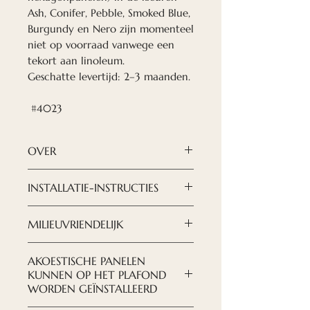
Ash, Conifer, Pebble, Smoked Blue,
Burgundy en Nero zijn momenteel
niet op voorraad vanwege een
tekort aan linoleum.
Geschatte levertijd: 2–3 maanden.
#4023
OVER
Nordeca akoestische panelen
INSTALLATIE-INSTRUCTIES
zijn een moderne en verfijnde
oplossing als u een ontwerp
DOWNLOAD INSTRUCTIES
MILIEUVRIENDELIJK
wilt creëren dat gezien wordt.
HIER
Met onze nieuwe akoestische
We proberen zorg te dragen
AKOESTISCHE PANELEN
hoogwaardige
voor ons milieu, zowel de
KUNNEN OP HET PLAFOND
meubellinoleumpanelen
samenstelling van de panelen
WORDEN GEÏNSTALLEERD
creëert u een geheel nieuw en
als onze fabriek gebruiken