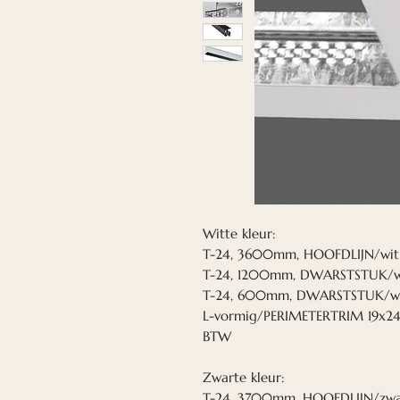
Witte kleur:
T-24, 3600mm, HOOFDLIJN/wit 
T-24, 1200mm, DWARSTSTUK/wit
T-24, 600mm, DWARSTSTUK/wit
L-vormig/PERIMETERTRIM 19x24
BTW
Zwarte kleur:
T-24, 3700mm, HOOFDLIJN/zwar