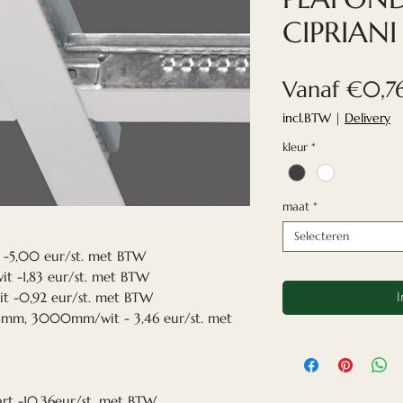
CIPRIANI
Vanaf
€0,7
incl.BTW
|
Delivery
kleur
*
maat
*
Selecteren
-5,00 eur/st. met BTW
 -1,83 eur/st. met BTW
 -0,92 eur/st. met BTW
I
mm, 3000mm/wit - 3,46 eur/st. met
t -10.36eur/st. met BTW