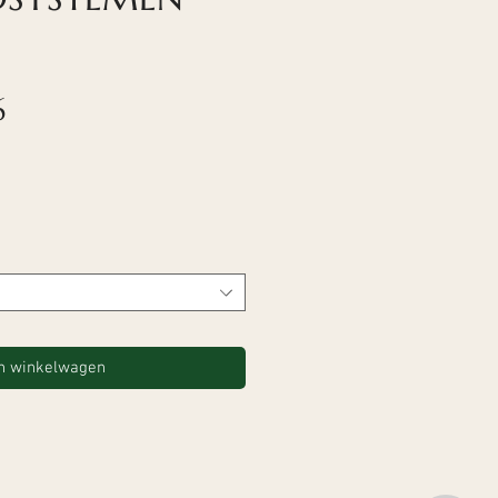
Verkoopprijs
6
n winkelwagen