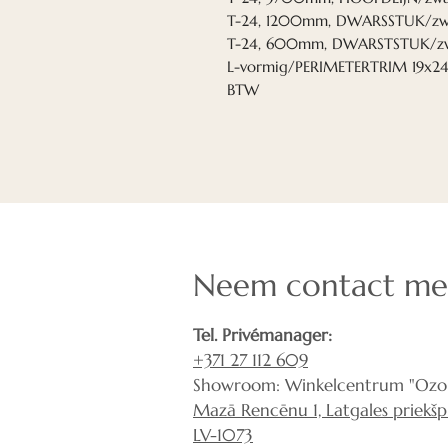
T-24, 1200mm, DWARSSTUK/zwar
T-24, 600mm, DWARSTSTUK/zwar
L-vormig/PERIMETERTRIM 19x2
BTW
Neem contact me
Tel. Privémanager:
+371 27 112 609
Showroom: Winkelcentrum "Ozol
Mazā Rencēnu 1, Latgales priekšpil
LV-1073