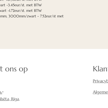
t -3.45eur/st. met BTW
t -1.72eur/st. met BTW
4mm, 3000mm/zwart - 7.52eur/st met
t ons op
Klan
Privacy
Algeme
s"
sēta, Rīga,