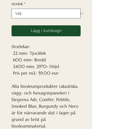
storlek
*
Lägg i kundvagn
Storlekar:
22 mm- Tjocklek
600 mm- Bredd
2400 mm; 2970- Höjd
Pris per m2- 59,00 eur
Alla linoleumprodukter (akustiska,
vägg- och hexagonpaneler) i
färgerna Ash, Conifer, Pebble,
Smoked Blue, Burgundy och Nero
är för närvarande slut i lager på
grund av brist på
linoleummaterial.