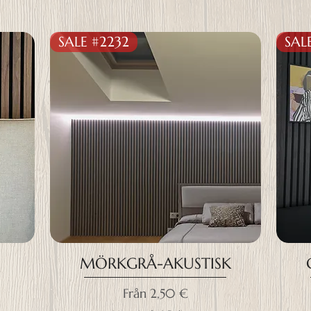
SALE #2232
SAL
MÖRKGRÅ-AKUSTISK
Reapris
Från
2,50 €