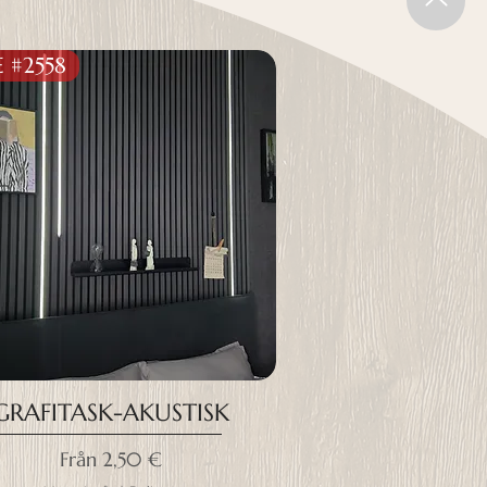
E #2558
GRAFITASK-AKUSTISK
Reapris
Från
2,50 €