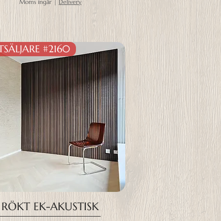
Moms ingår
|
Delivery
TSÄLJARE #2160
RÖKT EK-AKUSTISK