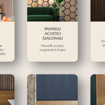
PANNELLI
ACUSTICI
ESAGONALI
Pa
p
in
Pannelli acustici
ato
esagonali in legno
lità