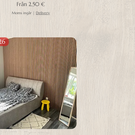
Reapris
Från
2,50 €
Moms ingår
|
Delivery
26