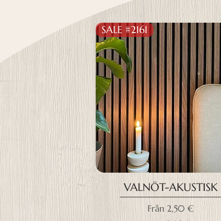
SALE #2161
VALNÖT-AKUSTISK
Reapris
Från
2,50 €