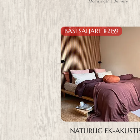
Moms ingår
|
Delivery
BÄSTSÄLJARE #2159
NATURLIG EK-AKUSTI