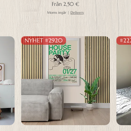
Reapris
Från
2,50 €
Moms ingår
|
Delivery
NYHET #2920
#22