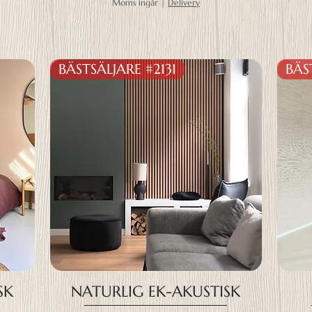
Moms ingår
|
Delivery
BÄSTSÄLJARE #2131
BÄS
SK
NATURLIG EK-AKUSTISK