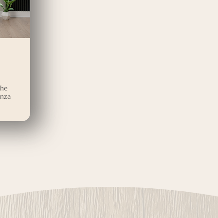
che
enza