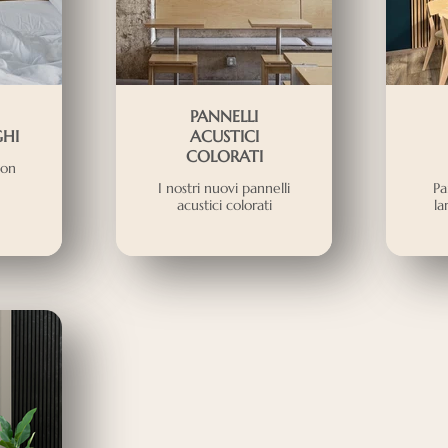
PANNELLI
GHI
ACUSTICI
COLORATI
con
I nostri nuovi pannelli
Pa
acustici colorati
la