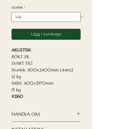
storlek
*
Lägg i kundvagn
AKUSTISK
RÖKT EK
SVART FILT
Storlek: 600x2400mm 1,44m2
12 kg
Mått: 600x2970mm
15 kg
#2160
HANDLA OM
Nordeca akustikpaneler
är en