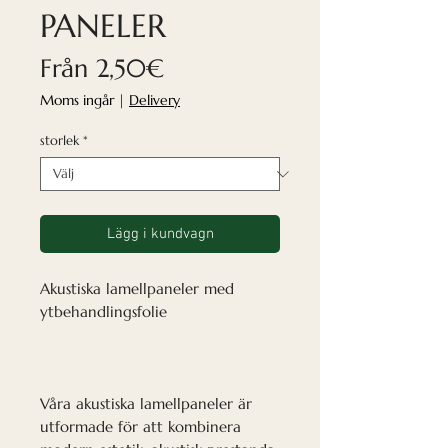
PANELER
Reapris
Från
2,50€
Moms ingår
|
Delivery
storlek
*
Lägg i kundvagn
Akustiska lamellpaneler med
ytbehandlingsfolie
Våra akustiska lamellpaneler är
utformade för att kombinera