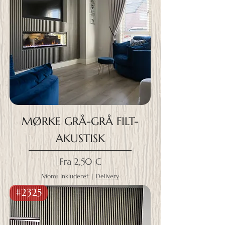
MØRKE GRÅ-GRÅ FILT-
AKUSTISK
Salgspris
Fra
2,50 €
Moms Inkluderet
|
Delivery
#2325