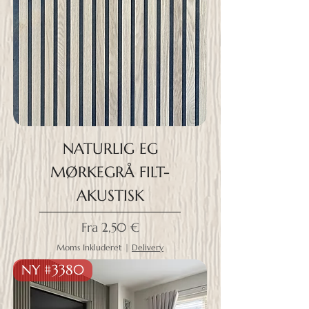
NATURLIG EG
MØRKEGRÅ FILT-
AKUSTISK
Salgspris
Fra
2,50 €
Moms Inkluderet
|
Delivery
NY #3380