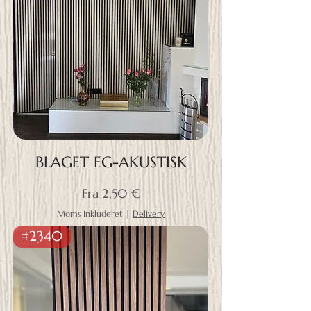
BLAGET EG-AKUSTISK
Salgspris
Fra
2,50 €
Moms Inkluderet
|
Delivery
#2340