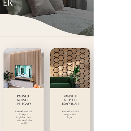
ER
PANNELLI
PANNELLI
ACUSTICI
ACUSTICI
IN LEGNO
ESAGONALI
Pannelli acustici
Pannelli acustici
in legno
esagonali in
impiallacciato
legno
naturale di alta
qualità