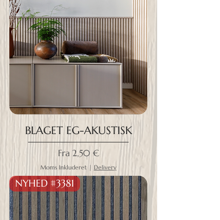
BLAGET EG-AKUSTISK
Salgspris
Fra
2,50 €
Moms Inkluderet
|
Delivery
NYHED #3381