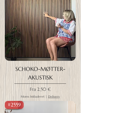
SCHOKO-MØTTER-
AKUSTISK
Salgspris
Fra
2,50 €
Moms Inkluderet
|
Delivery
#2559