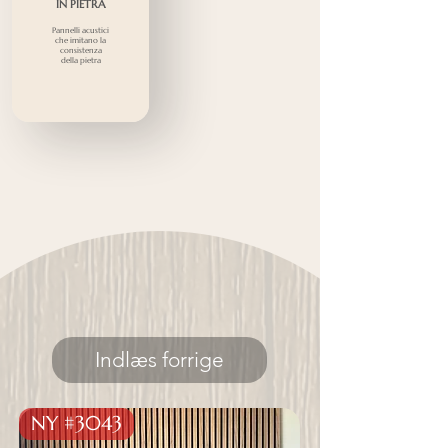
IN PIETRA
Pannelli acustici
che imitano la
consistenza
della pietra
Indlæs forrige
NY #3043