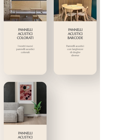
PANNELLI
PANNELLI
ACUSTICI
ACUSTICI
COLORATI
BARCODE
I nostri nuovi
Pannelli acustici
pannelli acustici
con larghezze
colorati
di doghe
diverse
PANNELLI
ACUSTICI