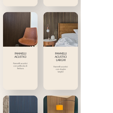
PANNELLI
PANNELLI
ACUSTICI
ACUSTICI
LARGHI
Pannelli acustici
con pellicola di
Pannelli acustici
finitura
con doghe
larghe