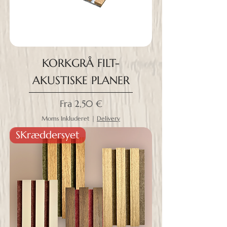
KORKGRÅ FILT-
AKUSTISKE PLANER
Salgspris
Fra
2,50 €
Moms Inkluderet
|
Delivery
SKræddersyet