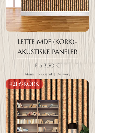
LETTE MDF (KORK)-
AKUSTISKE PANELER
Salgspris
Fra
2,50 €
Moms Inkluderet
|
Delivery
#2159KORK