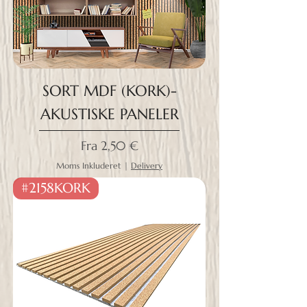
SORT MDF (KORK)-
AKUSTISKE PANELER
Salgspris
Fra
2,50 €
Moms Inkluderet
|
Delivery
#2158KORK