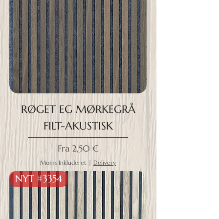
RØGET EG MØRKEGRÅ
FILT-AKUSTISK
Salgspris
Fra
2,50 €
Moms Inkluderet
|
Delivery
NYT #3354