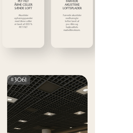
PET FILT
FARVEDE
ÅBNE CELLER
AKUSTISKE
SÆNDE LOFT
LOFTSPLADER
Akustiske
Farvede akustiske
ophængspaneler
nedhængte
med åbne celler
lofter lavet af
er lavet af 100 %
pvc-film og
PET FILT
højkvalitets
møbellinoleum.
#3061