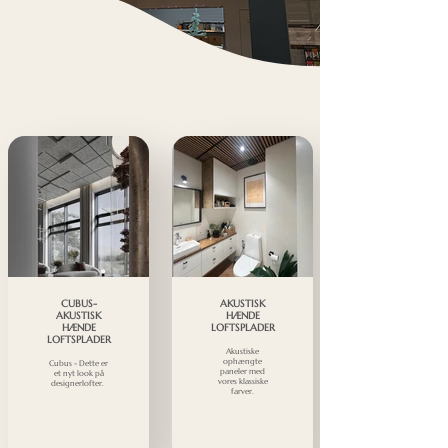
CUBUS-
AKUSTISK
AKUSTISK
HÆNDE
HÆNDE
LOFTSPLADER
LOFTSPLADER
Akustiske
ophængte
Cubus - Dette er
paneler med
et nyt look på
vores klassiske
designerlofter.
farver.