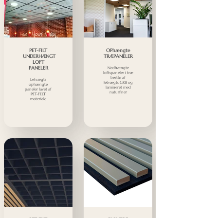
PET-FILT
OPhængte
UNDERHÆNGT
TRÆPANELER
LOFT
PANELER
Nedhængte
loftspaneler i træ
består af
Letvægts
letvægts GKB og
ophængte
lamineret med
paneler lavet af
naturfiner
PET-FELT
materiale