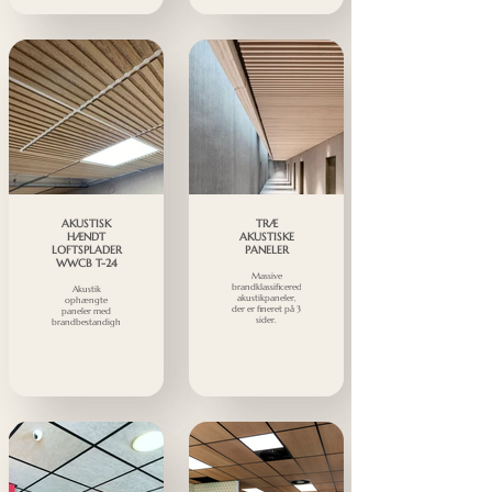
AKUSTISK
TRÆ
HÆNDT
AKUSTISKE
LOFTSPLADER
PANELER
WWCB T-24
Massive
brandklassificerede
Akustik
akustikpaneler,
ophængte
der er fineret på 3
paneler med
sider.
brandbestandighedsklasse.