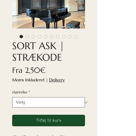
SORT ASK |
STRÆKODE
Salgspris
Fra
2,50€
Moms Inkluderet
|
Delivery
størrelse
*
Tilføj til kurv