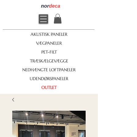
nor
deca
AKUSTISK PANELER
VÆGPANELER
PET-FILT
TRÆSKÆLGEVÆGGE
NEDHÆNGTE LOFTPANELER
UDENDØRSPANELER
OUTLET