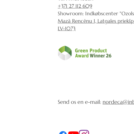
+371 27 112 609
Showroom: Indkøbscenter "Ozols
Mazā Rencēnu 1, Latgales priekšpil
LV-1073
Send os en e-mail:
nordeca@inb