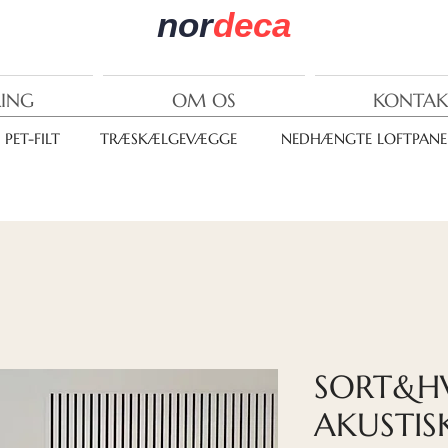
nor
deca
RING
OM OS
KONTAK
PET-FILT
TRÆSKÆLGEVÆGGE
NEDHÆNGTE LOFTPANE
SORT&HV
AKUSTIS