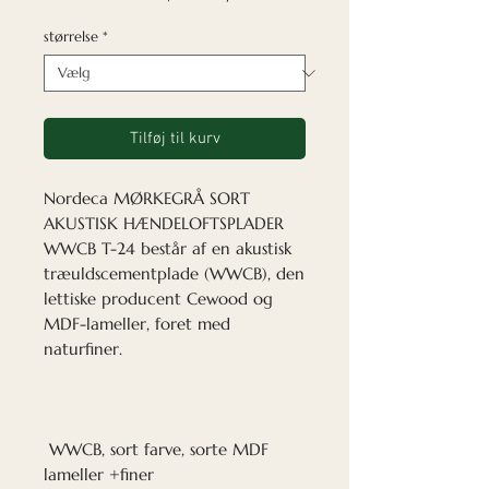
størrelse
*
Tilføj til kurv
Nordeca MØRKEGRÅ SORT
AKUSTISK HÆNDELOFTSPLADER
WWCB T-24 består af en akustisk
træuldscementplade (WWCB), den
lettiske producent Cewood og
MDF-lameller, foret med
naturfiner.
WWCB, sort farve, sorte MDF
lameller +finer