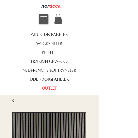
nor
deca
AKUSTISK PANELER
VÆGPANELER
PET-FILT
TRÆSKÆLGEVÆGGE
NEDHÆNGTE LOFTPANELER
UDENDØRSPANELER
OUTLET