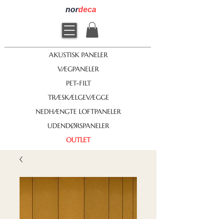
nor
deca
AKUSTISK PANELER
VÆGPANELER
PET-FILT
TRÆSKÆLGEVÆGGE
NEDHÆNGTE LOFTPANELER
UDENDØRSPANELER
OUTLET