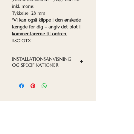
inkl. moms
Tykkelse: 28 mm
*Vi kan også klippe i den ønskede
længde for dig – angiv det blot i
kommentarerne til ordren.
#8010TX
INSTALLATIONSANVISNING
OG SPECIFIKATIONER
INSTALLATION PDF-FIL
Kontakt os
Tlf. Privat leder: