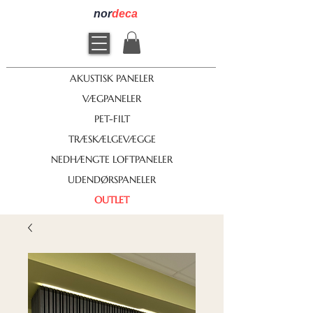
nor
deca
AKUSTISK PANELER
VÆGPANELER
PET-FILT
TRÆSKÆLGEVÆGGE
NEDHÆNGTE LOFTPANELER
UDENDØRSPANELER
OUTLET