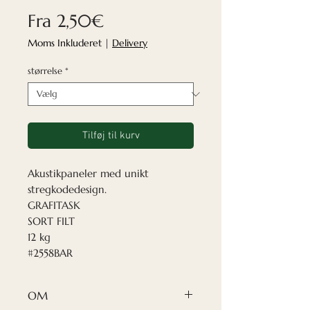
Salgspris
Fra
2,50€
Moms Inkluderet
|
Delivery
størrelse
*
Tilføj til kurv
Akustikpaneler med unikt
stregkodedesign.
GRAFITASK
SORT FILT
12 kg
#2558BAR
OM