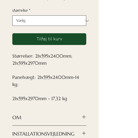
størrelse
*
Tilføj til kurv
Størrelser: 21x595x2400mm;
21x595x2970mm
Panelvægt: 21x595x2400mm-14
kg;
21x595x2970mm - 17,32 kg
OM
✓Lakeret
INSTALLATIONSVEJLEDNING
Vores stribede trævægpaneler