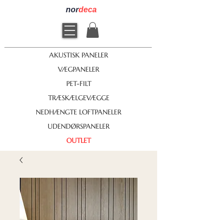
nor
deca
AKUSTISK PANELER
VÆGPANELER
PET-FILT
TRÆSKÆLGEVÆGGE
NEDHÆNGTE LOFTPANELER
UDENDØRSPANELER
OUTLET