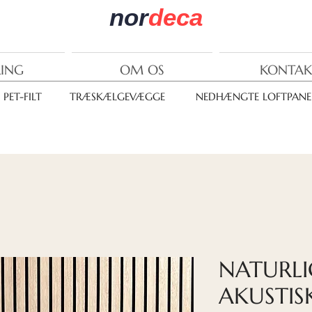
nor
deca
RING
OM OS
KONTAK
PET-FILT
TRÆSKÆLGEVÆGGE
NEDHÆNGTE LOFTPANE
NATURLI
AKUSTIS