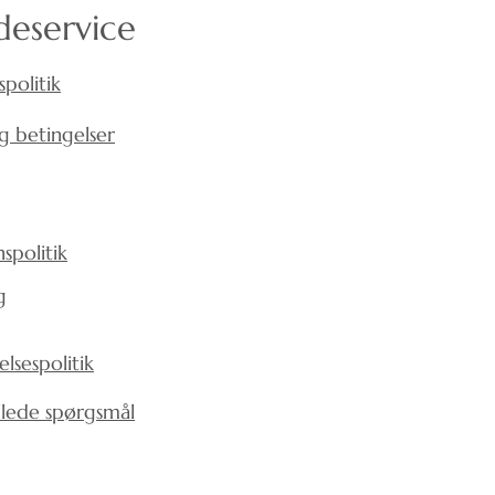
aluld bag pladerne. Det
eservice
nder dit specifikke projekt.
oget, hvis du har dårlig
 skære brædder af en sav og
v.
spolitik
kpaneler til at skabe et sundt
det også være meget nyttigt,
 dine medarbejdere eller din
og betingelser
miljø vil gøre medarbejderne
ffektive. Undersøgelser viste
nter med god akustik vil give
il hver gæst end
spolitik
 dårlig akustik. Med andre
det gode lydmiljø er vigtigt
g
lsespolitik
illede spørgsmål