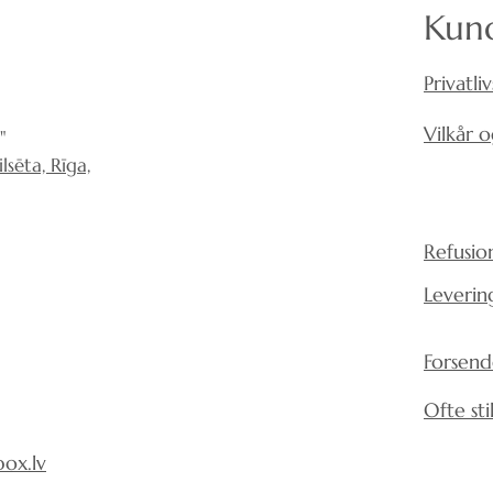
45 mm med miner
Kund
at skære dem til u
betyder virkelig n
Det er muligt at
akustik i rummet.
en filt med en kni
Privatliv
Brug vores akusti
På kontoret kan 
lydmiljø for dig,
Vilkår 
"
da det sunde lyd
familie.
sēta, Rīga,
gladere og mere e
også, at restaura
flere indtægter t
Refusion
restauranter med
ord – skabelse af 
Leverin
for dit helbred.
Se diagrammet
Forsende
Ofte st
ox.lv