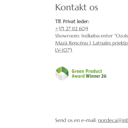
Kontakt os
Tlf. Privat leder:
+371 27 112 609
Showroom: Indkøbscenter "Ozols
Mazā Rencēnu 1, Latgales priekšpil
LV-1073
Send os en e-mail:
nordeca@inb