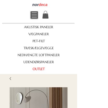
nor
deca
AKUSTISK PANELER
VÆGPANELER
PET-FILT
TRÆSKÆLGEVÆGGE
NEDHÆNGTE LOFTPANELER
UDENDØRSPANELER
OUTLET