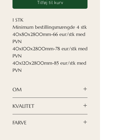
Tilføj til kurv
1 STK
Minimum bestillingsmængde 4 stk
40x80x2800mm-66 eur/stk med
PVN
40x100x2800mm-78 eur/stk med
PVN
40x120x2800mm-85 eur/stk med
PVN
OM
Vores Nordeca træskillevægge
KVALITET
er hånddesignet specielt til dig,
så du kan inddele dit værelse
Fineren er en tynd skive ægte
FARVE
for at gøre det endnu mere
europæisk eg. Vi vælger
hyggeligt og stilfuldt.
luksusfiner, der har en udtalt
Bemærk venligst, at farven på