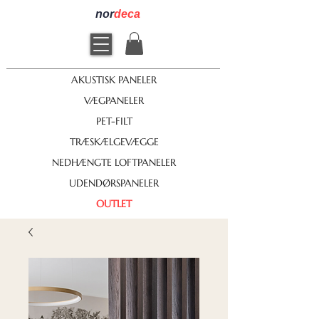
nor
deca
AKUSTISK PANELER
VÆGPANELER
PET-FILT
TRÆSKÆLGEVÆGGE
NEDHÆNGTE LOFTPANELER
UDENDØRSPANELER
OUTLET