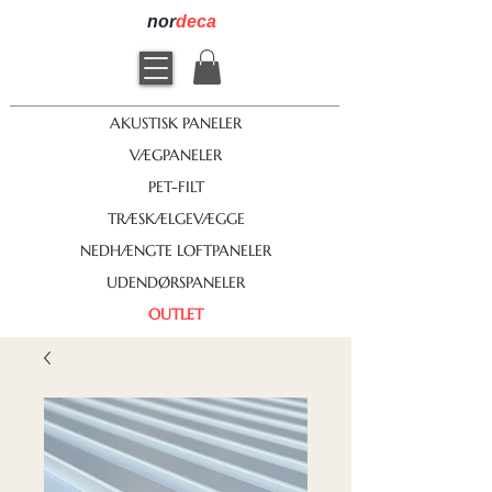
nor
deca
AKUSTISK PANELER
VÆGPANELER
PET-FILT
TRÆSKÆLGEVÆGGE
NEDHÆNGTE LOFTPANELER
UDENDØRSPANELER
OUTLET