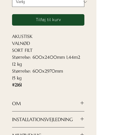
Tilføj til kurv
AKUSTISK
VALNØD
SORT FILT
Størrelse: 600x2400mm 1,44m2
12 kg
Størrelse: 600x2970mm
15 kg
#2161
OM
INSTALLATIONSVEJLEDNING
Nordeca akustikplader
er en
moderne og raffineret løsning,
DOWNLOAD INSTRUKTION