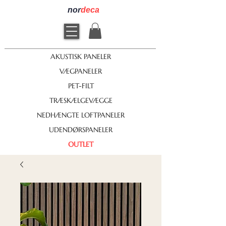
nor
deca
AKUSTISK PANELER
VÆGPANELER
PET-FILT
TRÆSKÆLGEVÆGGE
NEDHÆNGTE LOFTPANELER
UDENDØRSPANELER
OUTLET