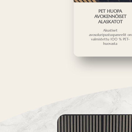
PET HUOPA
AVOKENNÖISET
ALASKATOT
Akustiset
avosoluripustuspaneelit on
valmistettu 100 % PET-
huovasta