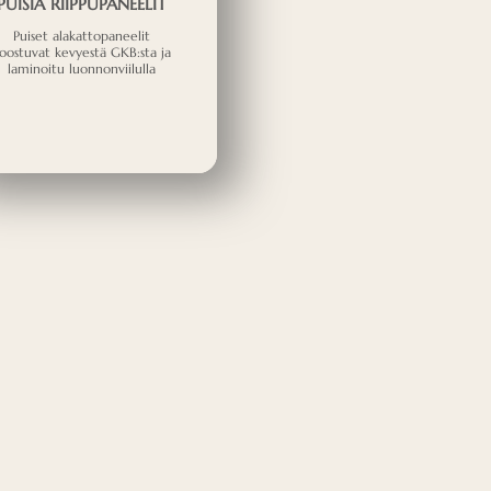
PUISIA RIIPPUPANEELIT
Puiset alakattopaneelit
oostuvat kevyestä GKB:sta ja
laminoitu luonnonviilulla