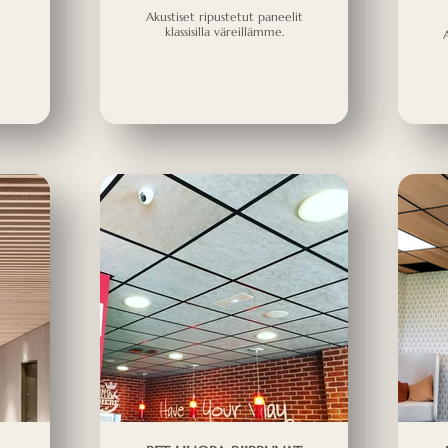
Akustiset ripustetut paneelit
klassisilla väreillämme.
A