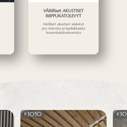
VÄRIlliset AKUSTISET
RIIPPUKATOLEVYT
Värilliset akustiset alakatot
pvc-kalvosta ja laadukkaasta
huonekalulinoleumista.
#3050
#30