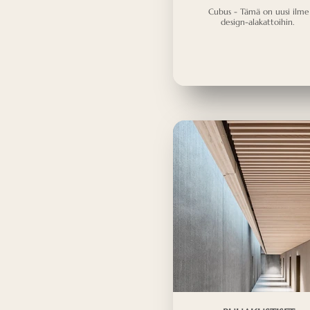
Cubus - Tämä on uusi ilme
design-alakattoihin.