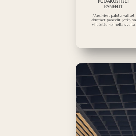
PUUAKUSTISET
PANEELIT
Massiiviset paloturvalliset
akustiset paneelit, jotka on
viilutettu kolmelta sivulta.