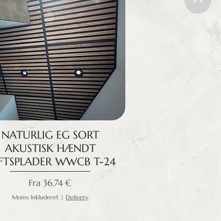
NATURLIG EG SORT
AKUSTISK HÆNDT
FTSPLADER WWCB T-24
Salgspris
Fra
36,74 €
Moms Inkluderet
|
Delivery