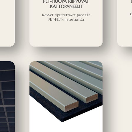
PET-HUOPA RIIPPUVAT
KATTOPANEELIT
k
Kevyet ripustettavat paneelit
PET-FELT-materiaalista