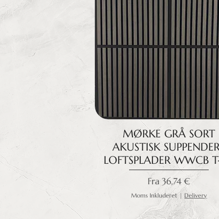
MØRKE GRÅ SORT
AKUSTISK SUPPENDE
LOFTSPLADER WWCB T
Salgspris
Fra
36,74 €
Moms Inkluderet
|
Delivery