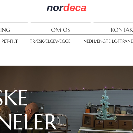
nor
deca
RING
OM OS
KONTAK
PET-FILT
TRÆSKÆLGEVÆGGE
NEDHÆNGTE LOFTPANE
SKE
NELER