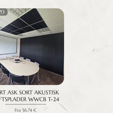
53
RT ASK SORT AKUSTISK
FTSPLADER WWCB T-24
Salgspris
Fra
36,74 €