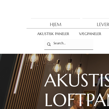
HJEM
LEVE
AKUSTISK PANELER
VÆGPANELER
AKUSTI
LOFTPA