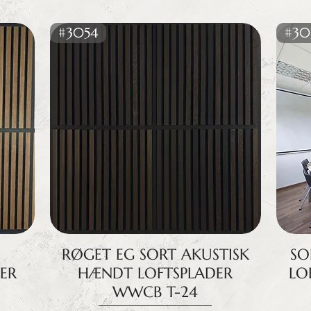
#3054
#30
RØGET EG SORT AKUSTISK
SO
DER
HÆNDT LOFTSPLADER
LO
WWCB T-24