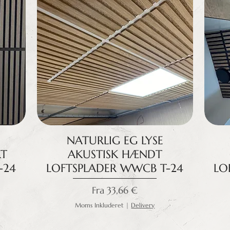
NATURLIG EG LYSE
RT
AKUSTISK HÆNDT
-24
LOFTSPLADER WWCB T-24
LO
Salgspris
Fra
33,66 €
Moms Inkluderet
|
Delivery