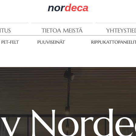
nor
deca
ITUS
TIETOA MEISTÄ
YHTEYSTI
PET-FELT
PUUVISEINÄT
RIPPUKATTOPANEELI
y Norde