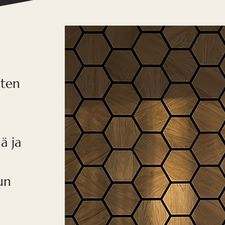
sten
ä ja
un