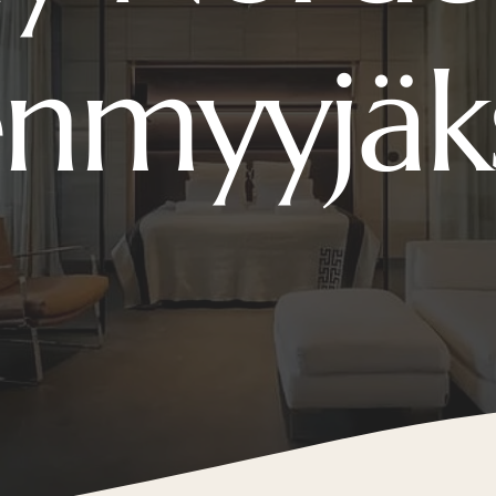
enmyyjäk