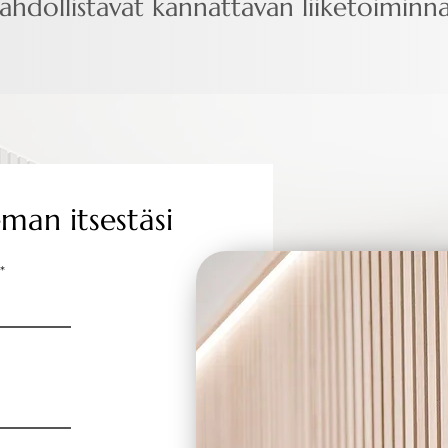
hdollistavat kannattavan liiketoiminna
man itsestäsi