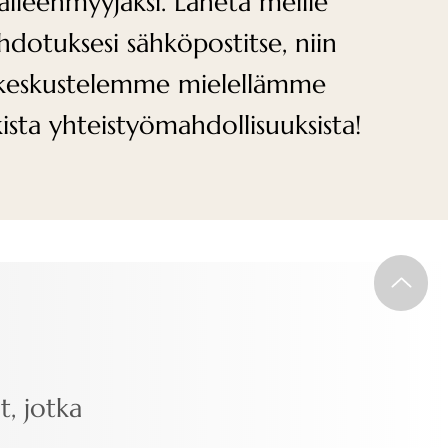
jälleenmyyjäksi. Lähetä meille
hdotuksesi sähköpostitse, niin
keskustelemme mielellämme
kista yhteistyömahdollisuuksista!
t, jotka