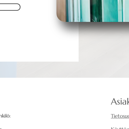
Asia
kilö:
Tietosu