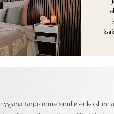
e
kai
myyjänä tarjoamme sinulle erikoishinna