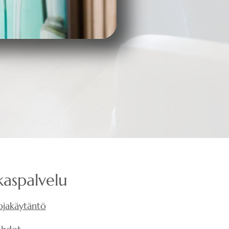
kaspalvelu
ojakäytäntö