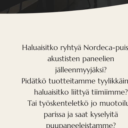
Haluaisitko ryhtyä Nordeca-pui
akustisten paneelien
jälleenmyyjäksi?
Pidätkö tuotteitamme tyylikkäin
haluaisitko liittyä tiimiimme?
Tai työskenteletkö jo muotoil
parissa ja saat kyselyitä
puupaneeleistamme?