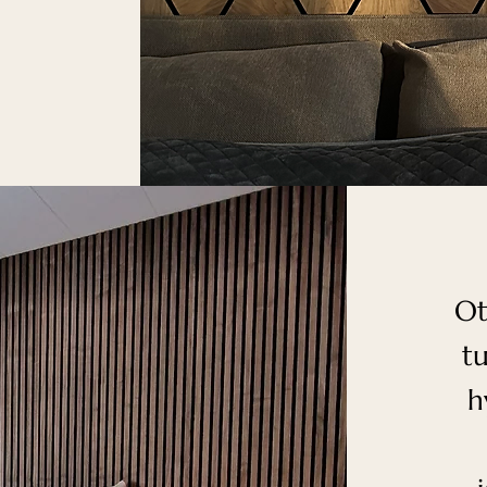
Ot
t
h