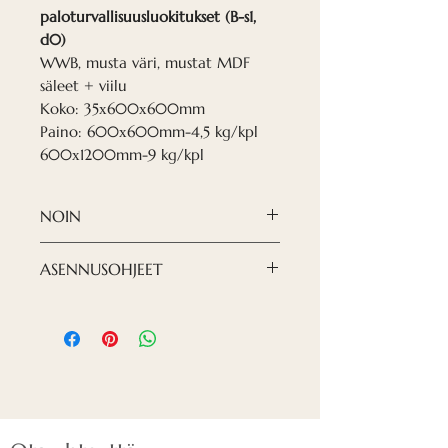
paloturvallisuusluokitukset (B-s1,
d0)
WWB, musta väri, mustat MDF
säleet + viilu
Koko: 35х600х600mm
Paino: 600х600mm-4,5 kg/kpl
600х1200mm-9 kg/kpl
NOIN
Nordeca AKUSTISET
ASENNUSOHJEET
ALASKATTOLEVYT WWCB T-
24 koostuu akustisesta
Laudat on asennettu
puuvillasementtilevystä
alakattojen T-24
(WWCB), latvialaisen
profiilijärjestelmään
valmistajan Cewood- ja MDF-
säleistä, jotka on vuorattu
luonnonviilulla.