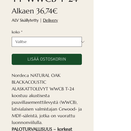
Alehinta
Alkaen
36,74€
ALV Sisällytetty
|
Delivery
koko
*
LISÄÄ OSTOSKORIIN
Nordeca NATURAL OAK
BLACKACOUSTIC
ALASKATTOLEVYT WWCB T-24
koostuu akustisesta
puuvillasementtilevystä (WWCB),
latvialaisen valmistajan Cewood- ja
MDF-säleistä, jotka on vuorattu
luonnonviilulla.
PALOTURVALLISUUS – korkeat