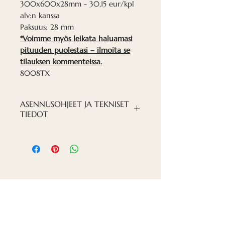
300x600x28mm - 30,15 eur/kpl
alv:n kanssa
Paksuus: 28 mm
*Voimme myös leikata haluamasi
pituuden puolestasi – ilmoita se
tilauksen kommenteissa.
8008TX
ASENNUSOHJEET JA TEKNISET
TIEDOT
ASENNUS-PDF-TIEDOSTO
Ota yhteyttä