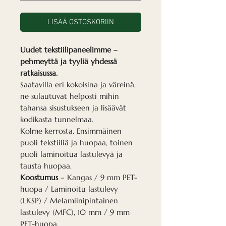
LISÄÄ OSTOSKORIIN
Uudet tekstiilipaneelimme –
pehmeyttä ja tyyliä yhdessä
ratkaisussa.
Saatavilla eri kokoisina ja väreinä,
ne sulautuvat helposti mihin
tahansa sisustukseen ja lisäävät
kodikasta tunnelmaa.
Kolme kerrosta. Ensimmäinen
puoli tekstiiliä ja huopaa, toinen
puoli laminoitua lastulevyä ja
tausta huopaa.
Koostumus
– Kangas / 9 mm PET-
huopa / Laminoitu lastulevy
(LKSP) / Melamiinipintainen
lastulevy (MFC), 10 mm / 9 mm
PET-huopa.