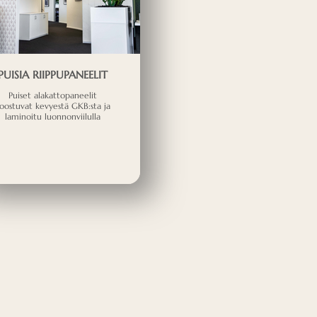
PUISIA RIIPPUPANEELIT
Puiset alakattopaneelit
oostuvat kevyestä GKB:sta ja
laminoitu luonnonviilulla