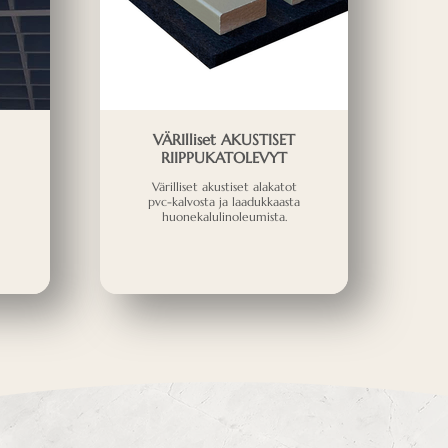
VÄRIlliset AKUSTISET
RIIPPUKATOLEVYT
Värilliset akustiset alakatot
pvc-kalvosta ja laadukkaasta
huonekalulinoleumista.