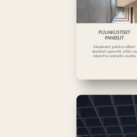
PUUAKUSTISET
PANEELIT
Massiiviset paloturvalliset
akustiset paneelit, jotka on
viilutettu kolmelta sivulta.