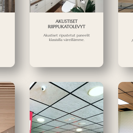
AKUSTISET
RIIPPUKATOLEVYT
Akustiset ripustetut paneelit
klassisilla väreillämme.
A