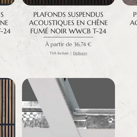
S
PLAFONDS SUSPENDUS
ÊNE
ACOUSTIQUES EN CHÊNE
A
-24
FUMÉ NOIR WWCB T-24
Prix promotionnel
À partir de
36,74 €
TVA Incluse
|
Delivery