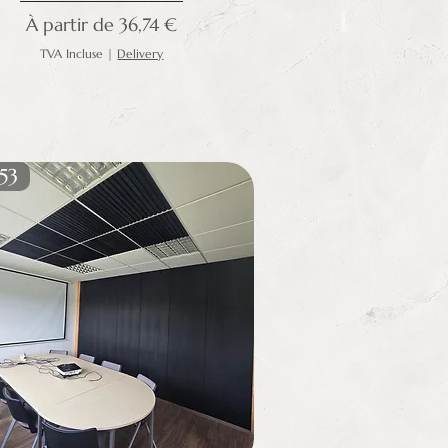
Prix promotionnel
À partir de
36,74 €
TVA Incluse
|
Delivery
53