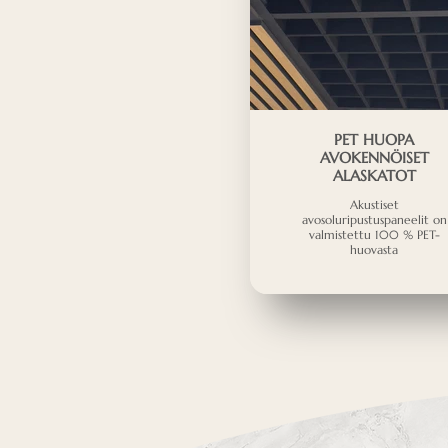
PET HUOPA
AVOKENNÖISET
ALASKATOT
Akustiset
avosoluripustuspaneelit on
valmistettu 100 % PET-
huovasta