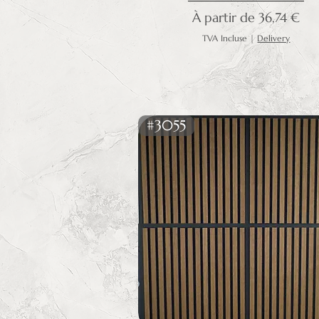
Prix promotionnel
À partir de
36,74 €
TVA Incluse
|
Delivery
#3055