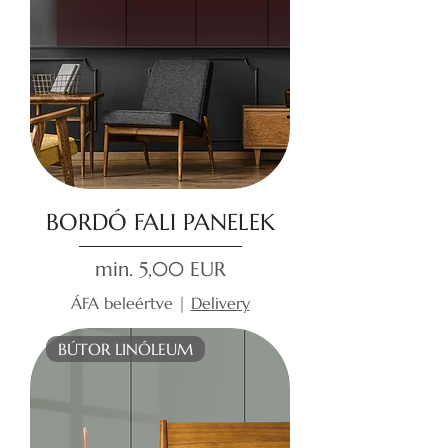
BORDÓ FALI PANELEK
Akciós ár
min.
5,00 EUR
ÁFA beleértve
|
Delivery
BÚTOR LINÓLEUM