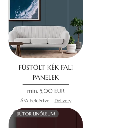
FÜSTÖLT KÉK FALI
PANELEK
Akciós ár
min.
5,00 EUR
ÁFA beleértve
|
Delivery
BÚTOR LINÓLEUM