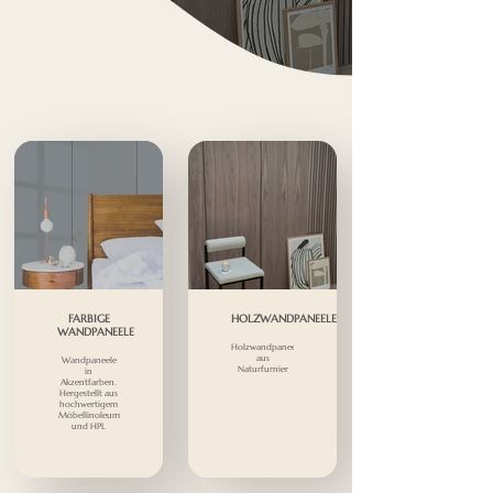
FARBIGE
HOLZWANDPANEELE
WANDPANEELE
Holzwandpaneele
aus
Wandpaneele
Naturfurnier
in
Akzentfarben.
Hergestellt aus
hochwertigem
Möbellinoleum
und HPL