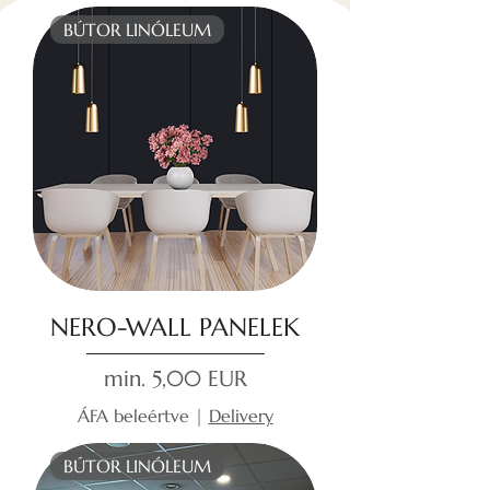
BÚTOR LINÓLEUM
NERO-WALL PANELEK
Akciós ár
min.
5,00 EUR
ÁFA beleértve
|
Delivery
BÚTOR LINÓLEUM