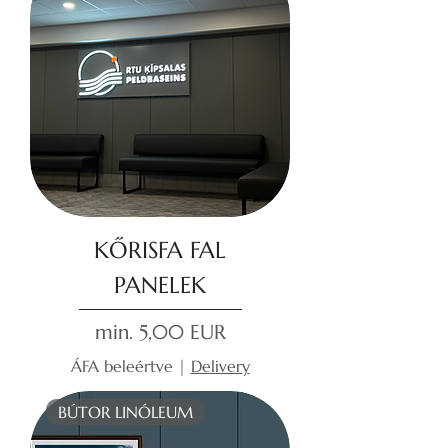
KŐRISFA FAL
PANELEK
Akciós ár
min.
5,00 EUR
ÁFA beleértve
|
Delivery
BÚTOR LINÓLEUM