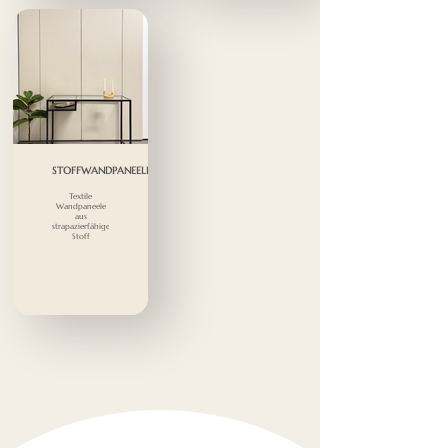
STOFFWANDPANEELE
Textile
Wandpaneele
aus
strapazierfähigem
Stoff