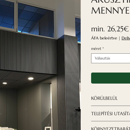
MENNYEZ
min.
26,25€
ÁFA beleértve
|
Deli
méret
*
Választás
KÖRÜLBELÜL
A Nordeca akuszt
TELEPÍTÉSI UTASÍ
kifinomult megold
dizájnt szeretnén
A mennyezeti pan
KÖRNYEZETBARÁ