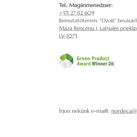
Tel.: Magánmenedzser:
+371 27 112 609
Bemutatóterem: "Ozols" bevásár
Mazā Rencēnu 1, Latgales priekšpil
LV-1073
Írjon nekünk e-mailt:
nordeca@i