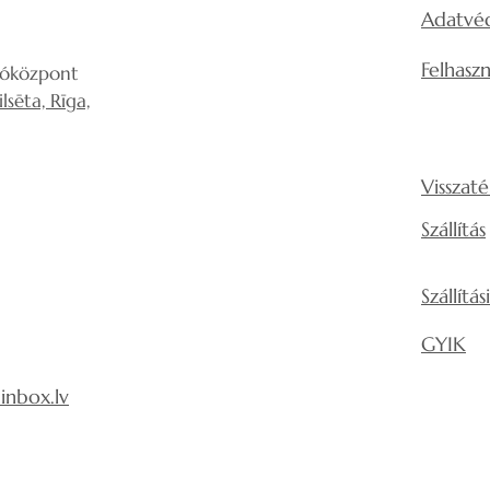
Adatvéd
Felhaszn
lóközpont
sēta, Rīga,
Visszaté
Szállítás
Szállítá
GYIK
nbox.lv