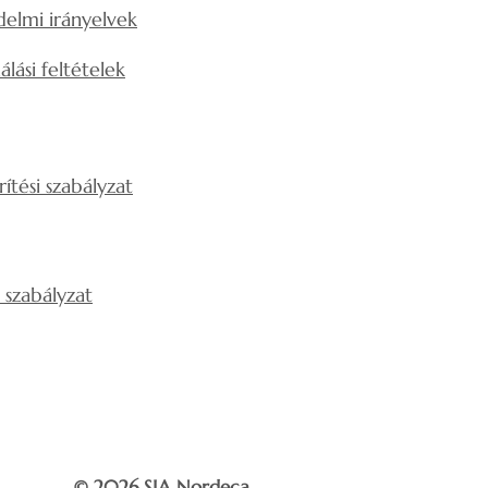
elmi irányelvek
álási feltételek
rítési szabályzat
si szabályzat
© 2026 SIA Nordeca