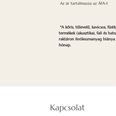
Az ár tartalmazza az ÁFA-t
*A kőris, tűlevelű, kavicsos, fü
termékek (akusztikai, fali és ha
raktáron linóleumanyag hiánya m
hónap.
Kapcsolat