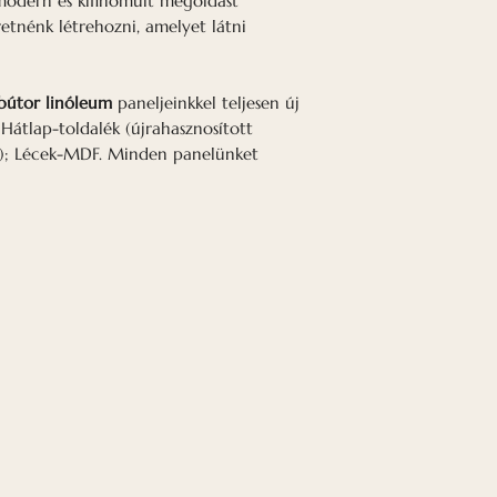
odern és kifinomult megoldást
mögött ásványgya
retnénk létrehozni, amelyet látni
számít, ha rossz 
Az irodában is na
 bútor linóleum
paneljeinkkel teljesen új
 Hátlap-toldalék (újrahasznosított
egészséges hang
g); Lécek-MDF. Minden panelünket
hatékonyabbá tes
kutatások azt is 
akusztikával ren
bevételt hoznak 
akusztikával rend
hangkörnyezet m
egészség szempon
Tekintse meg a d