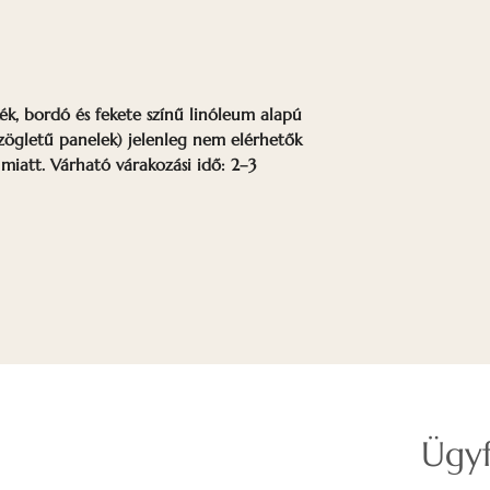
stkék, bordó és fekete színű linóleum alapú
tszögletű panelek) jelenleg nem elérhetők
iatt. Várható várakozási idő: 2–3
Ügyf