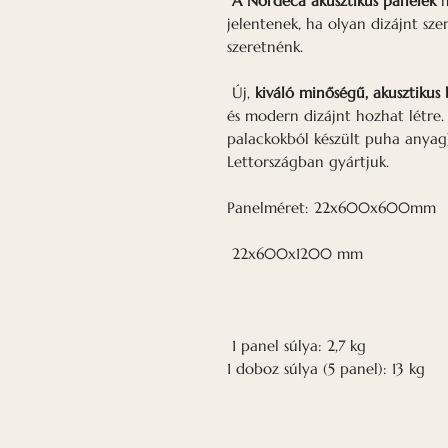
A Nordeca akusztikus panelek
m
jelentenek, ha olyan dizájnt sze
szeretnénk.
Új,
kiváló minőségű, akusztikus
és modern dizájnt hozhat létre.
palackokból készült puha anya
Lettországban gyártjuk.
Panelméret: 22x600x600mm
22x600x1200 mm
1 panel súlya: 2,7 kg
1 doboz súlya (5 panel): 13 kg