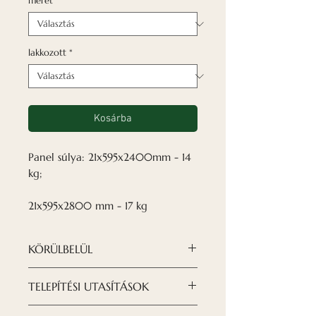
méret
*
lakkozott
*
Kosárba
Panel súlya: 21x595x2400mm - 14
kg;
21x595x2800 mm - 17 kg
KÖRÜLBELÜL
✓Lakkozott
TELEPÍTÉSI UTASÍTÁSOK
Fa falpaneljeink egy frissen
kifejlesztett dizájn, amely a
A panelek telepítése a lehető