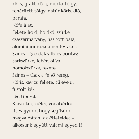
kőris, grafit kőris, mokka tölgy,
fehérített tölgy, natúr kőris, dió,
parafa.
Kőfelület:
Fekete hold, holdkő, szürke
császármárvány, hasított pala,
alumínium rozsdamentes acél.
Színes – 3 oldalas léces borítás:
Sarkszürke, fehér, olíva,
homokszürke, fekete.
Színes – Csak a felső réteg:
Kőris, kavics, fekete, tűlevelű,
füstölt kék.
Léc típusok:
Klasszikus, széles, vonalkódos.
Itt vagyunk, hogy segítsünk
megvalósítani az ötleteidet –
alkossunk együtt valami egyedit!