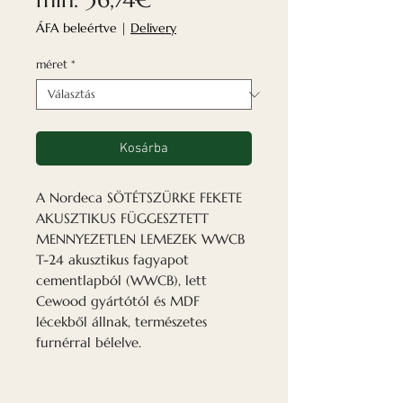
ár
ÁFA beleértve
|
Delivery
méret
*
Kosárba
A Nordeca SÖTÉTSZÜRKE FEKETE
AKUSZTIKUS FÜGGESZTETT
MENNYEZETLEN LEMEZEK WWCB
T-24 akusztikus fagyapot
cementlapból (WWCB), lett
Cewood gyártótól és MDF
lécekből állnak, természetes
furnérral bélelve.