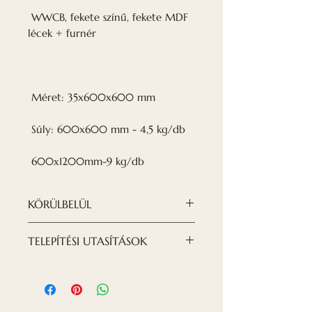
WWCB, fekete színű, fekete MDF
lécek + furnér
Méret: 35x600x600 mm
Súly: 600x600 mm - 4,5 kg/db
600х1200mm-9 kg/db
KÖRÜLBELÜL
A Nordeca WWCB T-24
TELEPÍTÉSI UTASÍTÁSOK
AKUSZTIKUS FÜGGESZTETT
MENNYEZETLEN LEMEZEK
A táblák a T-24
akusztikus fagyapot
álmennyezetekhez való
cementlapból (WWCB), lett
profilrendszerre vannak