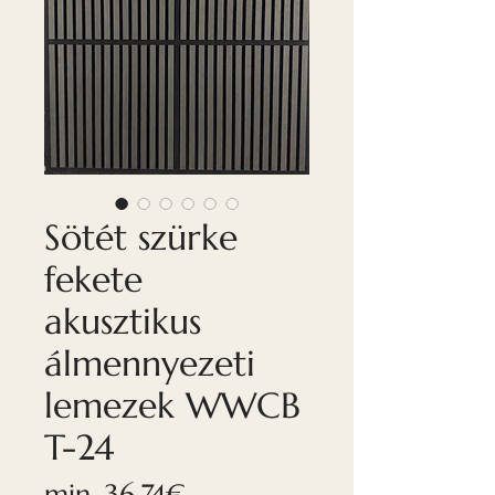
Sötét szürke
fekete
akusztikus
álmennyezeti
lemezek WWCB
T-24
Akciós
min.
36,74€