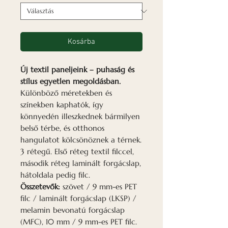
Kosárba
Új textil paneljeink – puhaság és
stílus egyetlen megoldásban.
Különböző méretekben és
színekben kaphatók, így
könnyedén illeszkednek bármilyen
belső térbe, és otthonos
hangulatot kölcsönöznek a térnek.
3 rétegű. Első réteg textil filccel,
második réteg laminált forgácslap,
hátoldala pedig filc.
Összetevők:
szövet / 9 mm-es PET
filc / laminált forgácslap (LKSP) /
melamin bevonatú forgácslap
(MFC), 10 mm / 9 mm-es PET filc.