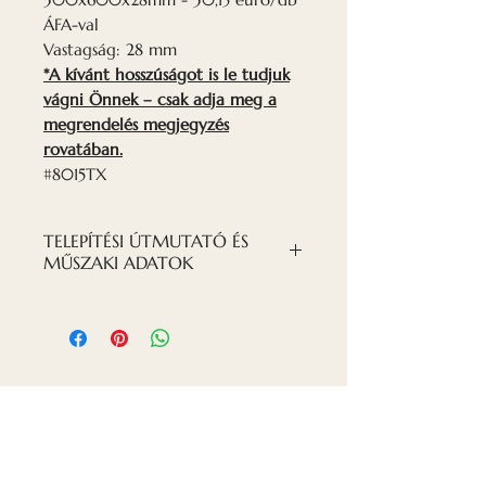
ÁFA-val
Vastagság: 28 mm
*A kívánt hosszúságot is le tudjuk
vágni Önnek – csak adja meg a
megrendelés megjegyzés
rovatában.
#8015TX
TELEPÍTÉSI ÚTMUTATÓ ÉS
MŰSZAKI ADATOK
TELEPÍTÉSI PDF FÁJL
Kapcsolat