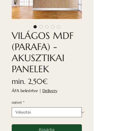
VILÁGOS MDF
(PARAFA) -
AKUSZTIKAI
PANELEK
Akciós
min.
2,50€
ár
ÁFA beleértve
|
Delivery
méret
*
Kosárba