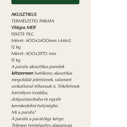
AKUSZTIKUS
TERMÉSZETES PARAFA
Világos MDF
FEKETE FILC
Méret: 600x2400mm 1,44m2
12 kg
Méret: 600x2970 mm
15 kg
A parafa akusztikus panelek
kétszeresen
hatékony akusztikai
megoldást jelentenek, valamint
szokatlanul stílusosak is. Tökéletesek
bármilyen irodába,
dolgozószobába és egyéb
kereskedelmi helyiségbe.
Mi a parafa?
A parafa a paratölgy kérge.
Teljesen természetes alapanyag,