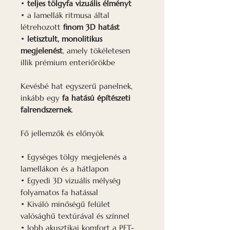
•
teljes tölgyfa vizuális élményt
• a lamellák ritmusa által
létrehozott
finom 3D hatást
•
letisztult, monolitikus
megjelenést
, amely tökéletesen
illik prémium enteriőrökbe
Kevésbé hat egyszerű panelnek,
inkább egy
fa hatású építészeti
falrendszernek
.
Fő jellemzők és előnyök
• Egységes tölgy megjelenés a
lamellákon és a hátlapon
• Egyedi 3D vizuális mélység
folyamatos fa hatással
• Kiváló minőségű felület
valósághű textúrával és színnel
• Jobb akusztikai komfort a PET-