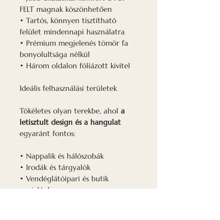
FELT magnak köszönhetően
• Tartós, könnyen tisztítható
felület mindennapi használatra
• Prémium megjelenés tömör fa
bonyolultsága nélkül
• Három oldalon fóliázott kivitel
Ideális felhasználási területek
Tökéletes olyan terekbe, ahol
a
letisztult design és a hangulat
egyaránt fontos:
• Nappalik és hálószobák
• Irodák és tárgyalók
• Vendéglátóipari és butik
projektek
• Karakteres, építészeti hangsúlyú
falak