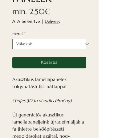
Akciós
min.
2,50€
ár
ÁFA beleértve
|
Delivery
méret
*
Kosárba
Akusztikus lamellapanelek
tölgyhatású filc hátlappal
(Teljes 3D fa vizuális élmény)
Új generációs akusztikus
lamellapaneljeink újradefiniálják a
fa ihlette belsőépítészeti
megoldásokat azáltal, hogy