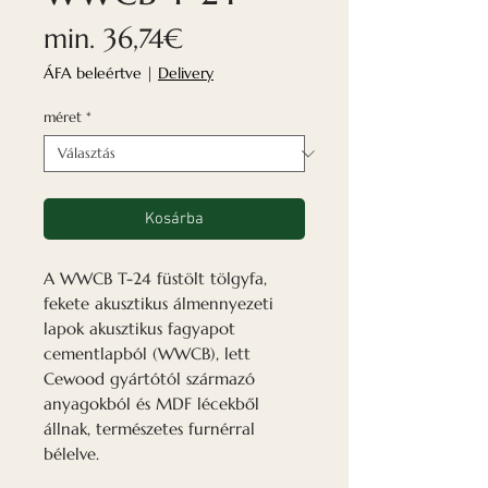
Akciós
min.
36,74€
ár
ÁFA beleértve
|
Delivery
méret
*
Kosárba
A WWCB T-24 füstölt tölgyfa,
fekete akusztikus álmennyezeti
lapok akusztikus fagyapot
cementlapból (WWCB), lett
Cewood gyártótól származó
anyagokból és MDF lécekből
állnak, természetes furnérral
bélelve.