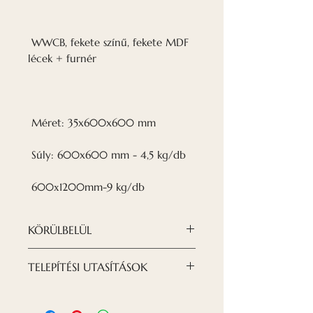
WWCB, fekete színű, fekete MDF
lécek + furnér
Méret: 35x600x600 mm
Súly: 600x600 mm - 4,5 kg/db
600х1200mm-9 kg/db
KÖRÜLBELÜL
A Nordeca WWCB T-24
TELEPÍTÉSI UTASÍTÁSOK
AKUSZTIKUS FÜGGESZTETT
MENNYEZETLEN LEMEZEK
A táblák a T-24
akusztikus fagyapot
álmennyezetekhez való