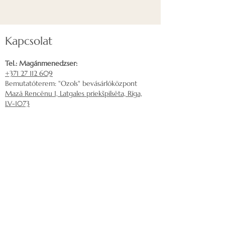
Kapcsolat
Tel.: Magánmenedzser:
+371 27 112 609
Bemutatóterem: "Ozols" bevásárlóközpont
Mazā Rencēnu 1, Latgales priekšpilsēta, Rīga,
LV-1073
Írjon nekünk e-mailt:
nordeca@inbox.lv
Szállítás