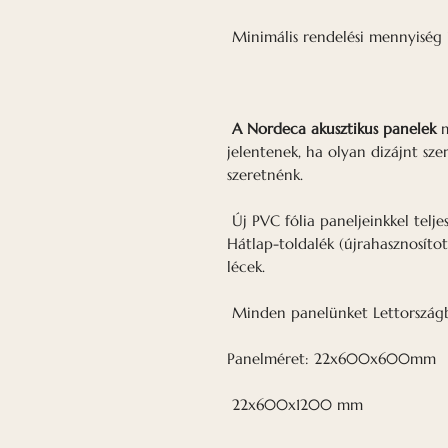
Minimális rendelési mennyiség 
A Nordeca akusztikus panelek
m
jelentenek, ha olyan dizájnt sze
szeretnénk.
Új PVC fólia paneljeinkkel telje
Hátlap-toldalék (újrahasznosíto
lécek.
Minden panelünket Lettországb
Panelméret: 22x600x600mm
22x600x1200 mm