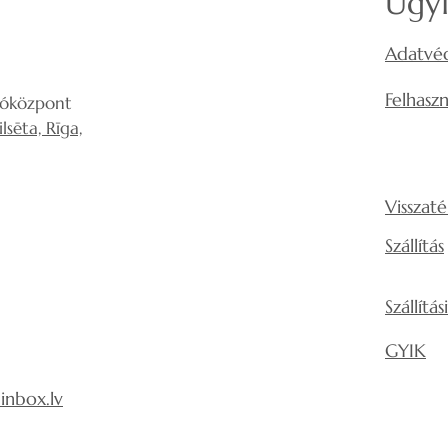
Ügyf
Adatvéd
Felhaszn
lóközpont
sēta, Rīga,
Visszaté
Szállítás
Szállítá
GYIK
nbox.lv