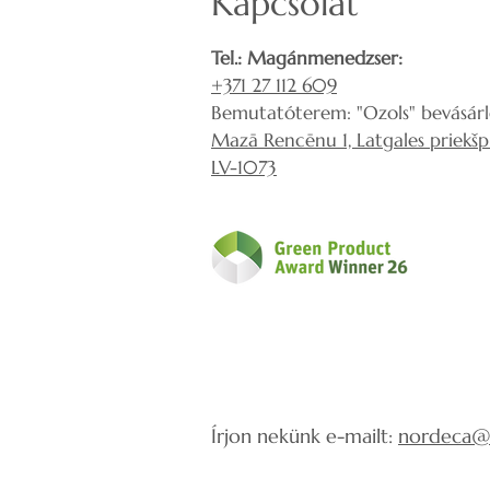
Kapcsolat
Tel.: Magánmenedzser:
+371 27 112 609
Bemutatóterem: "Ozols" bevásár
Mazā Rencēnu 1, Latgales priekšpil
LV-1073
Írjon nekünk e-mailt:
nordeca@i