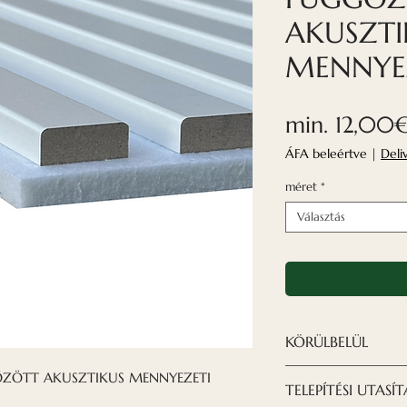
AKUSZTI
MENNYEZ
min.
12,00
ÁFA beleértve
|
Deli
méret
*
Választás
KÖRÜLBELÜL
A Nordeca akuszt
GGŐZÖTT AKUSZTIKUS MENNYEZETI
TELEPÍTÉSI UTASÍ
kifinomult megold