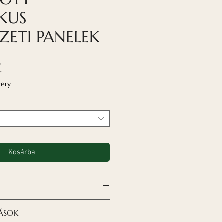
KUS
ETI PANELEK
Akciós
€
ár
very
Kosárba
ikus panelek
modern és
TÁSOK
ást jelentenek, ha olyan