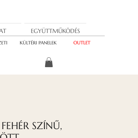
AT
EGYÜTTMŰKÖDÉS
ETI
KÜLTÉRI PANELEK
OUTLET
 FEHÉR SZÍNŰ,
ÖTT