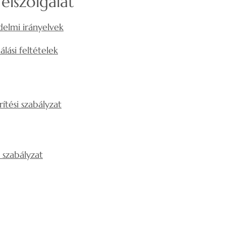
élszolgálat
elmi irányelvek
álási feltételek
rítési szabályzat
si szabályzat