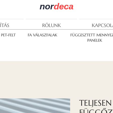
nor
deca
ÍTÁS
RÓLUNK
KAPCSOL
PET-FELT
FA VÁLASZFALAK
FÜGGESZTETT MENNYEZ
PANELEK
TELJESEN
FÜGGŐZ