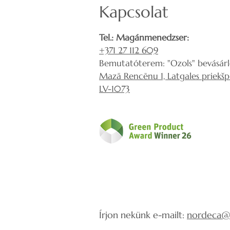
Kapcsolat
Tel.: Magánmenedzser:
+371 27 112 609
Bemutatóterem: "Ozols" bevásár
Mazā Rencēnu 1, Latgales priekšpil
LV-1073
Írjon nekünk e-mailt:
nordeca@i