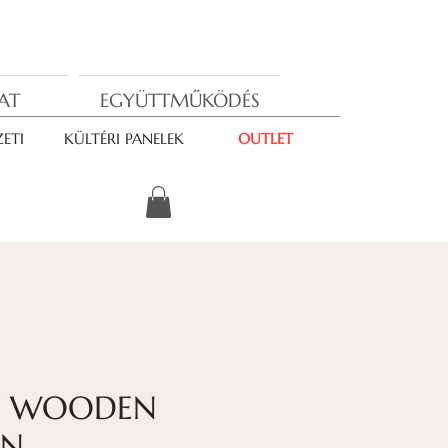
AT
EGYÜTTMŰKÖDÉS
ETI
KÜLTÉRI PANELEK
OUTLET
T WOODEN
ON