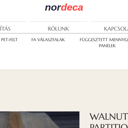
nor
deca
ÍTÁS
RÓLUNK
KAPCSOL
PET-FELT
FA VÁLASZFALAK
FÜGGESZTETT MENNYEZ
PANELEK
WALNU
PARTITI