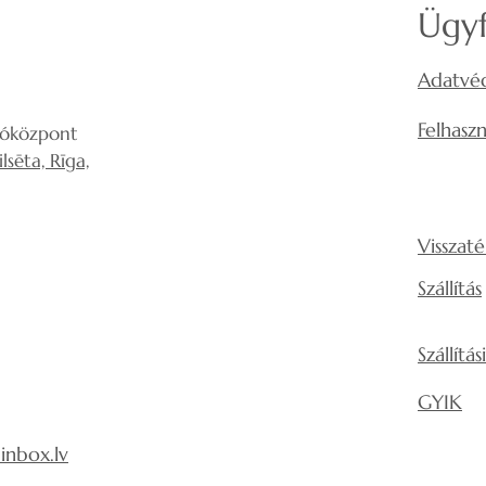
Ügyf
Adatvéd
Felhaszn
lóközpont
sēta, Rīga,
Visszaté
Szállítás
Szállítá
GYIK
nbox.lv