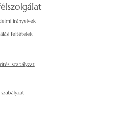
élszolgálat
elmi irányelvek
álási feltételek
rítési szabályzat
si szabályzat