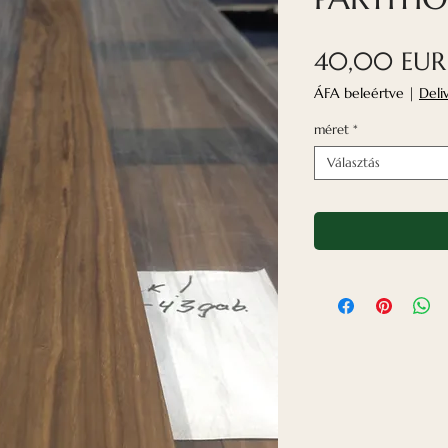
40,00 EUR
ÁFA beleértve
|
Deli
méret
*
Választás