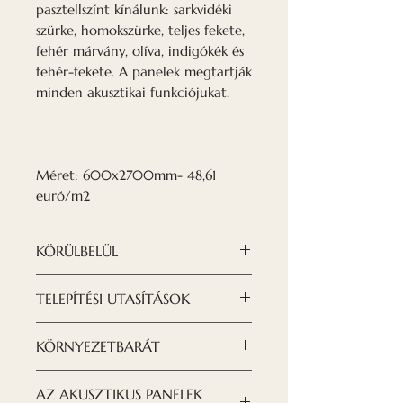
pasztellszínt kínálunk: sarkvidéki
szürke, homokszürke, teljes fekete,
fehér márvány, olíva, indigókék és
fehér-fekete. A panelek megtartják
minden akusztikai funkciójukat.
Méret: 600x2700mm- 48,61
euró/m2
KÖRÜLBELÜL
A Nordeca akusztikus panelek
TELEPÍTÉSI UTASÍTÁSOK
modern és kifinomult
megoldást jelentenek, ha olyan
TÖLTSE LE AZ UTASÍTÁST ITT
KÖRNYEZETBARÁT
dizájnt szeretnénk létrehozni,
amelyet látni szeretnénk.
Igyekszünk odafigyelni a
AZ AKUSZTIKUS PANELEK
Új PVC fólia paneljeinkkel