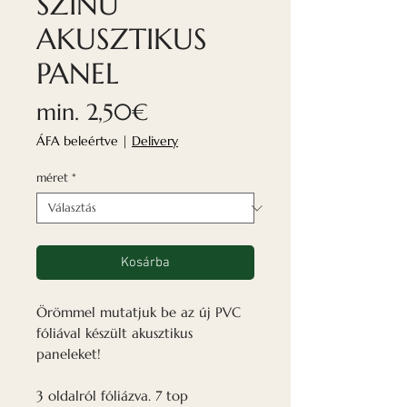
SZÍNŰ
AKUSZTIKUS
PANEL
Akciós
min.
2,50€
ár
ÁFA beleértve
|
Delivery
méret
*
Kosárba
Örömmel mutatjuk be az új PVC
fóliával készült akusztikus
paneleket!
3 oldalról fóliázva. 7 top