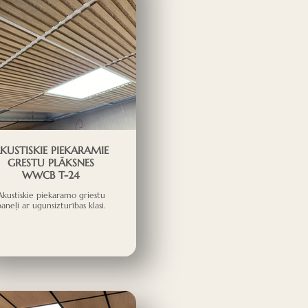
KUSTISKIE PIEKARAMIE
GRESTU PLĀKSNES
WWCB T-24
Akustiskie piekaramo griestu
paneļi ar ugunsizturības klasi.