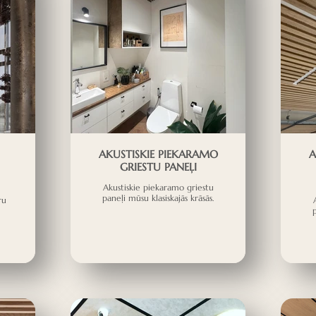
AKUSTISKIE PIEKARAMO
A
GRIESTU PANEĻI
Akustiskie piekaramo griestu
paneļi mūsu klasiskajās krāsās.
ru