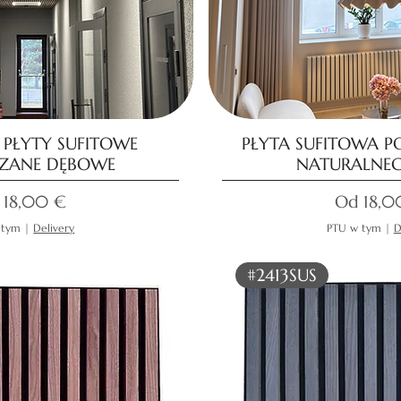
 PŁYTY SUFITOWE
PŁYTA SUFITOWA P
ZANE DĘBOWE
NATURALNE
na rabatowa
Cena ra
d
18,00 €
Od
18,0
 tym
|
Delivery
PTU w tym
|
D
#2413SUS