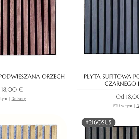
 PODWIESZANA ORZECH
PŁYTA SUFITOWA P
CZARNEGO J
na rabatowa
d
18,00 €
Cena ra
Od
18,0
 tym
|
Delivery
PTU w tym
|
D
#2160SUS