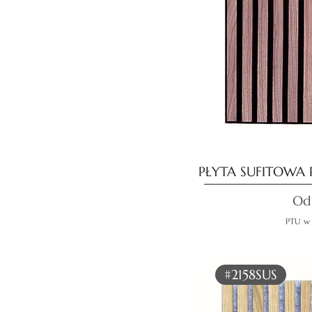
PŁYTA SUFITOWA
Ce
O
PTU w
#2158SUS