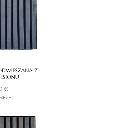
ODWIESZANA Z
ESIONU
batowa
0 €
elivery