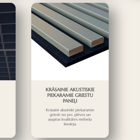
KRĀSAINIE AKUSTISKIE
PIEKARAMIE GRIESTU
PANEĻI
Krāsaini akustiski piekaramie
griesti no pvc plēves un
u
augstas kvalitātes mēbeļu
linoleja.