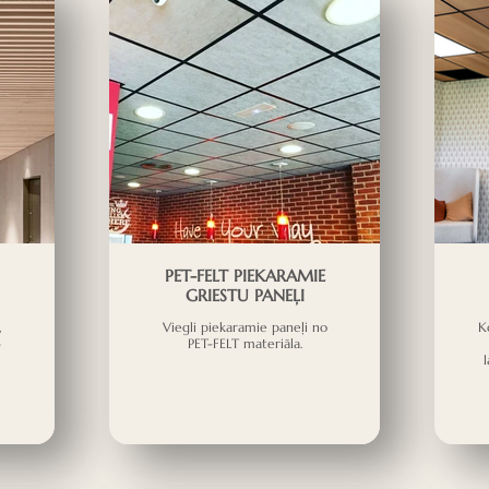
PET-FELT PIEKARAMIE
GRIESTU PANEĻI
,
Viegli piekaramie paneļi no
K
3
PET-FELT materiāla.