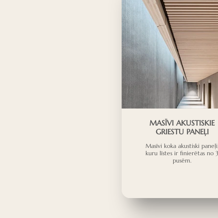
MASĪVI AKUSTISKIE
GRIESTU PANEĻI
Masīvi koka akustiski paneļi
kuru līstes ir finierētas no 
pusēm.