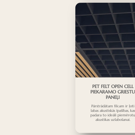
PET FELT OPEN CELL
PIEKARAMO GRIESTU
PANEĻI
Pārstrādātam filcam ir ļoti
labas akustiskās īpašības, kas
padara to ideāli piemērot
akustikas uzlabošanai.