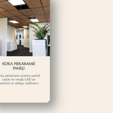
KOKA PIEKARAMIE
PANEĻI
oka piekaramo griestu paneļi
sastāv no viegla GKB un
laminēti ar dabīgu nažfinieri.