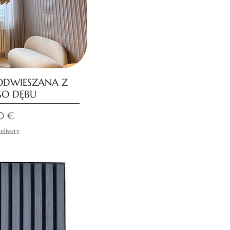
ODWIESZANA Z
GO DĘBU
batowa
0 €
elivery