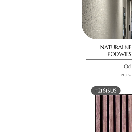
NATURALNE
PODWIES
Ce
O
PTU w
#2161SUS