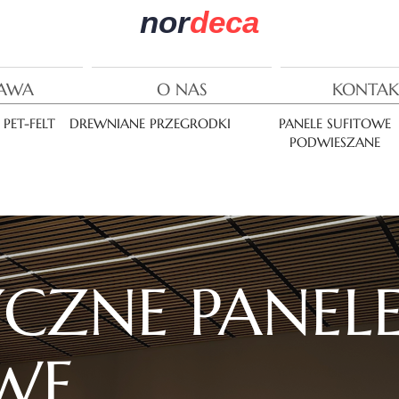
nor
deca
AWA
O NAS
KONTAK
PET-FELT
DREWNIANE PRZEGRODKI
PANELE SUFITOWE
PODWIESZANE
CZNE PANEL
WE