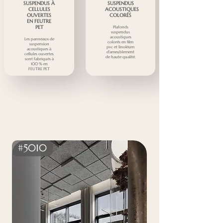
SUSPENDUS À
SUSPENDUS
CELLULES
ACOUSTIQUES
OUVERTES
COLORÉS
EN FEUTRE
PET
Plafonds
suspendus
acoustiques
Les panneaux de
colorés en film
suspension
pvc et linoléum
acoustiques à
d'ameublement
cellules ouvertes
de haute qualité.
sont fabriqués à
100 % en
FEUTRE PET
#5010