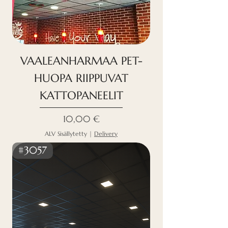
VAALEANHARMAA PET-
HUOPA RIIPPUVAT
KATTOPANEELIT
Hinta
10,00 €
ALV Sisällytetty
|
Delivery
#3057