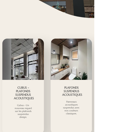
CUBUS -
PLAFONDS
PLAFONDS
SUSPENDUS
SUSPENDUS
ACOUSTIQUES
ACOUSTIQUES
Panneaux
acoustiques
Cubus - Un
suspendus avec
nouveau regard
nos couleurs
sur les plafonds
classiques.
suspendus
design.