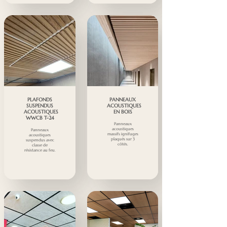
PLAFONDS
PANNEAUX
SUSPENDUS
ACOUSTIQUES
ACOUSTIQUES
EN BOIS
WWCB T-24
Panneaux
acoustiques
Panneaux
massifs ignifuges
acoustiques
plaqués sur 3
suspendus avec
côtés.
classe de
résistance au feu.