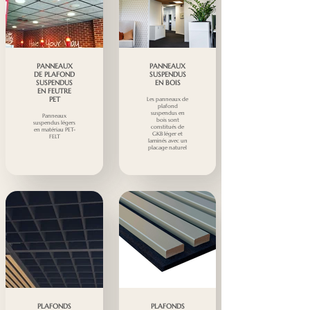
PANNEAUX
PANNEAUX
DE PLAFOND
SUSPENDUS
SUSPENDUS
EN BOIS
EN FEUTRE
PET
Les panneaux de
plafond
suspendus en
Panneaux
bois sont
suspendus légers
constitués de
en matériau PET-
GKB léger et
FELT
laminés avec un
placage naturel
PLAFONDS
PLAFONDS