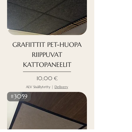
GRAFIITTIT PET-HUOPA
RIIPPUVAT
KATTOPANEELIT
Hinta
10,00 €
ALV Sisällytetty
|
Delivery
#3059