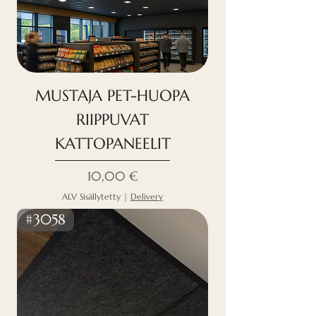
MUSTAJA PET-HUOPA
RIIPPUVAT
KATTOPANEELIT
Hinta
10,00 €
ALV Sisällytetty
|
Delivery
#3058