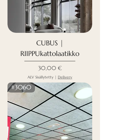
CUBUS |
RIIPPUkattolaatikko
Hinta
30,00 €
ALV Sisällytetty
|
Delivery
#3060