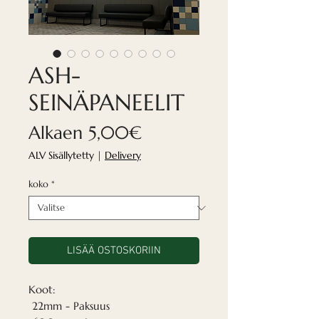
ASH-
SEINÄPANEELIT
Alehinta
Alkaen
5,00€
ALV Sisällytetty
|
Delivery
koko
*
LISÄÄ OSTOSKORIIN
Koot:
22mm - Paksuus