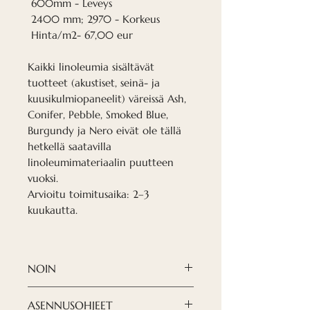
600mm - Leveys
2400 mm; 2970 - Korkeus
Hinta/m2- 67,00 eur
Kaikki linoleumia sisältävät
tuotteet (akustiset, seinä- ja
kuusikulmiopaneelit) väreissä Ash,
Conifer, Pebble, Smoked Blue,
Burgundy ja Nero eivät ole tällä
hetkellä saatavilla
linoleumimateriaalin puutteen
vuoksi.
Arvioitu toimitusaika: 2–3
kuukautta.
NOIN
Nordeca akustiset paneelit
ASENNUSOHJEET