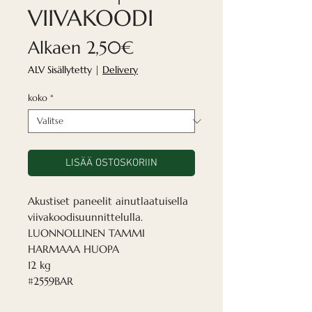
VIIVAKOODI
Alehinta
Alkaen
2,50€
ALV Sisällytetty
|
Delivery
koko
*
LISÄÄ OSTOSKORIIN
Akustiset paneelit ainutlaatuisella
viivakoodisuunnittelulla.
LUONNOLLINEN TAMMI
HARMAAA HUOPA
12 kg
#2559BAR